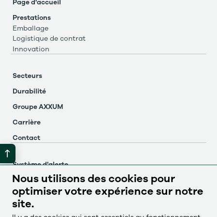
Page d'accueil
Prestations
Emballage
Logistique de contrat
Innovation
Secteurs
Durabilité
Groupe AXXUM
Carrière
Contact
Système d'alerte
Nous utilisons des cookies pour
Mentions légales
optimiser votre expérience sur notre
Protection des données
site.
Paramètres des cookies