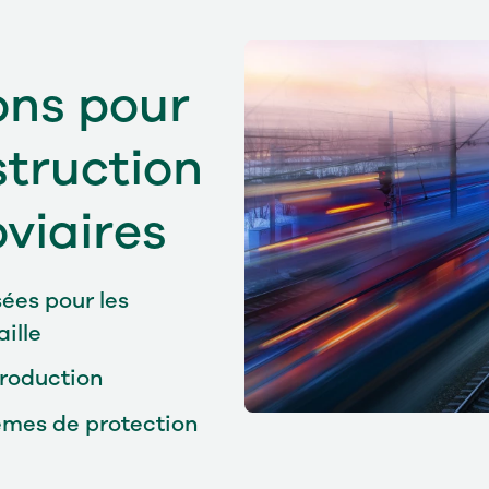
ons pour
struction
oviaires
ées pour les
ille
production
èmes de protection