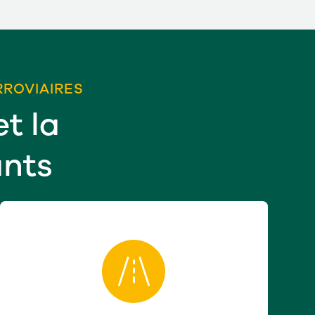
RROVIAIRES
et la
ants