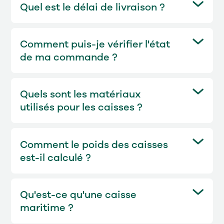
Quel est le délai de livraison ?
construction de caisses KIWI, ce
Le délai de livraison est
qui garantit toujours un calcul
généralement de quelques jours
statique.
Comment puis-je vérifier l'état
ouvrables.
de ma commande ?
Vous pouvez consulter le statut de
votre commande à tout moment
Quels sont les matériaux
via My AXXUM sur notre site web.
utilisés pour les caisses ?
Nos caisses sont fabriquées en
contreplaqué de haute qualité ou
Comment le poids des caisses
en OSB, selon la variante choisie.
est-il calculé ?
Le poids des caisses est calculé
sur la base des matériaux et des
Qu'est-ce qu'une caisse
dimensions utilisés. Pour plus de
maritime ?
détails, consultez les spécifications