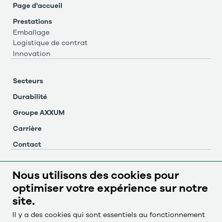
Page d'accueil
Prestations
Emballage
Logistique de contrat
Innovation
Secteurs
Durabilité
Groupe AXXUM
Carrière
Contact
Système d'alerte
Nous utilisons des cookies pour
optimiser votre expérience sur notre
Mentions légales
site.
Protection des données
Il y a des cookies qui sont essentiels au fonctionnement
Paramètres des cookies