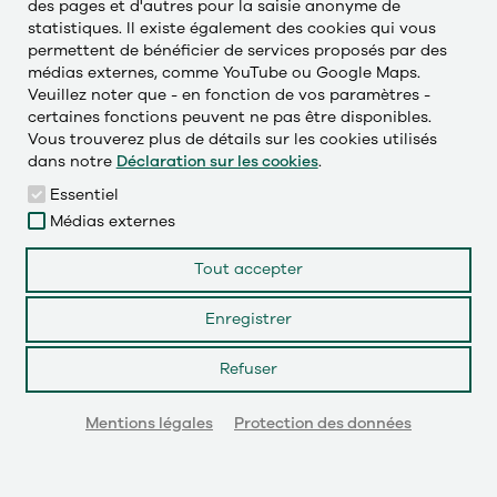
des pages et d'autres pour la saisie anonyme de
statistiques. Il existe également des cookies qui vous
permettent de bénéficier de services proposés par des
Česky
médias externes, comme YouTube ou Google Maps.
Deutsch
Veuillez noter que - en fonction de vos paramètres -
certaines fonctions peuvent ne pas être disponibles.
English
Vous trouverez plus de détails sur les cookies utilisés
dans notre
Déclaration sur les cookies
.
Français
Essentiel
Médias externes
LinkedIn
Tout accepter
Enregistrer
Instagram
Refuser
YouTube
© 2026
Mentions légales
Protection des données
CONTACTEZ-NOUS !