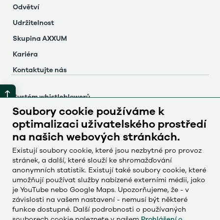
Odvětví
Udržitelnost
Skupina AXXUM
Kariéra
Kontaktujte nás
Systém whistleblowerů
Soubory cookie používáme k
Otisk
optimalizaci uživatelského prostředí
Ochrana údajů
na našich webových stránkách.
Nastavení souborů cookie
Existují soubory cookie, které jsou nezbytné pro provoz
stránek, a další, které slouží ke shromažďování
anonymních statistik. Existují také soubory cookie, které
Česky
umožňují používat služby nabízené externími médii, jako
Deutsch
je YouTube nebo Google Maps. Upozorňujeme, že - v
závislosti na vašem nastavení - nemusí být některé
English
funkce dostupné. Další podrobnosti o používaných
Français
souborech cookie naleznete v našem
Prohlášení o