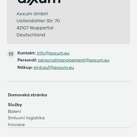
Axxum GmbH
Uellendahler Str. 70
42107 Wuppertal
Deutschland
Kontakt:
info@axxum.eu
Personál:
personalmanagement@axxum.eu
Nákup:
einkauf@axxum.eu
Domovská stránka
Služby
Balení
Smluvní logistika
Inovace