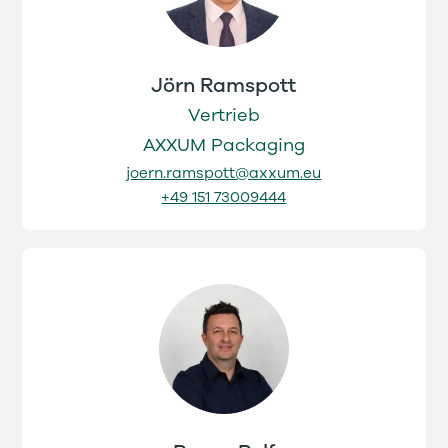
Jörn Ramspott
Vertrieb
AXXUM Packaging
joern.ramspott@axxum.eu
+49 151 73009444