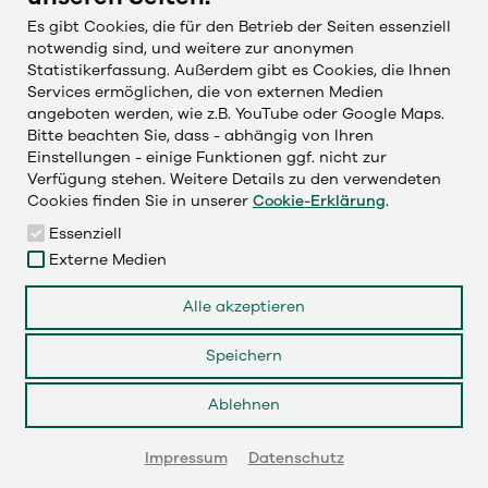
Unsere Leistungen im Bereich Verpackungs- und
Es gibt Cookies, die für den Betrieb der Seiten essenziell
Logistiklösungen: Packaging, Contract Logistics
notwendig sind, und weitere zur anonymen
und Innovation.
Statistikerfassung. Außerdem gibt es Cookies, die Ihnen
Services ermöglichen, die von externen Medien
angeboten werden, wie z.B. YouTube oder Google Maps.
LEISTUNGEN
Bitte beachten Sie, dass - abhängig von Ihren
Einstellungen - einige Funktionen ggf. nicht zur
Verfügung stehen. Weitere Details zu den verwendeten
Cookies finden Sie in unserer
Cookie-Erklärung
.
Essenziell
Externe Medien
Alle akzeptieren
Speichern
Axxum GmbH
Ablehnen
Uellendahler Str. 70
42107 Wuppertal
Impressum
Datenschutz
Deutschland