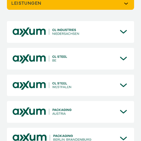
LEISTUNGEN
Deutschland
Contract Logistics
Niederlande
Packaging
Österreich
Slowakei
Tschechien
Ungarn