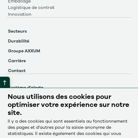
Emballage
Logistique de contrat
Innovation
Secteurs
Durabilité
Groupe AXXUM
Carrière
Contact
Système d'alerte
Nous utilisons des cookies pour
Mentions légales
optimiser votre expérience sur notre
Protection des données
site.
Paramètres des cookies
Il y a des cookies qui sont essentiels au fonctionnement
des pages et d'autres pour la saisie anonyme de
statistiques. Il existe également des cookies qui vous
Česky