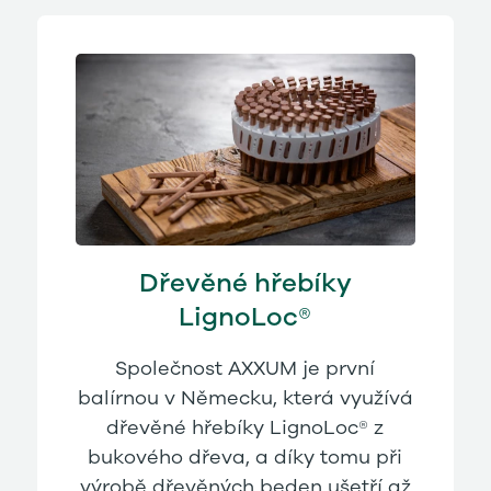
Dřevěné hřebíky
LignoLoc®
Společnost AXXUM je první
balírnou v Německu, která využívá
dřevěné hřebíky LignoLoc® z
bukového dřeva, a díky tomu při
výrobě dřevěných beden ušetří až