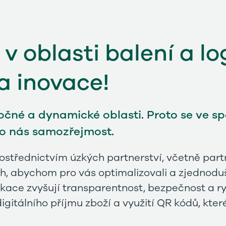
 oblasti balení a log
a inovace!
áročné a dynamické oblasti. Proto se ve
pro nás samozřejmost.
střednictvím úzkých partnerství, včetně partn
, abychom pro vás optimalizovali a zjednoduš
plikace zvyšují transparentnost, bezpečnost a 
gitálního příjmu zboží a využití QR kódů, které 