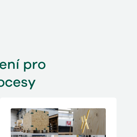
ení pro
rocesy