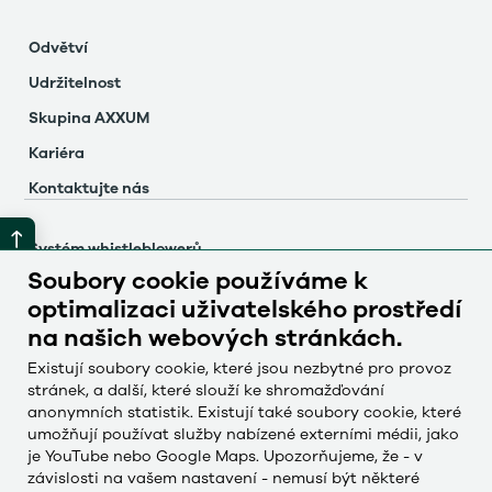
Odvětví
Udržitelnost
Skupina AXXUM
Kariéra
Kontaktujte nás
Systém whistleblowerů
Soubory cookie používáme k
Otisk
optimalizaci uživatelského prostředí
Ochrana údajů
na našich webových stránkách.
Nastavení souborů cookie
Existují soubory cookie, které jsou nezbytné pro provoz
stránek, a další, které slouží ke shromažďování
anonymních statistik. Existují také soubory cookie, které
Česky
umožňují používat služby nabízené externími médii, jako
Deutsch
je YouTube nebo Google Maps. Upozorňujeme, že - v
závislosti na vašem nastavení - nemusí být některé
English