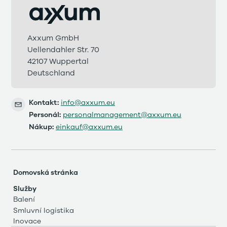
Axxum GmbH
Uellendahler Str. 70
42107 Wuppertal
Deutschland
Kontakt:
info@axxum.eu
Personál:
personalmanagement@axxum.eu
Nákup:
einkauf@axxum.eu
Domovská stránka
Služby
Balení
Smluvní logistika
Inovace