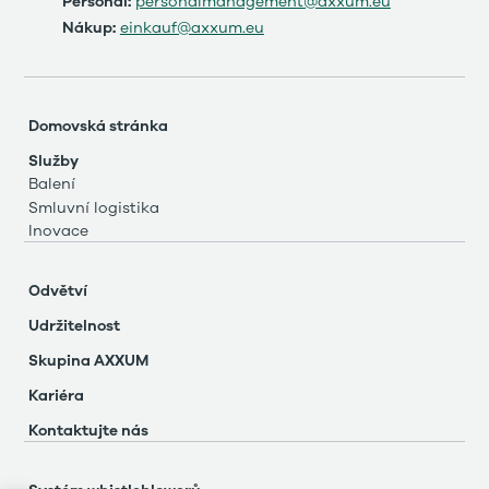
Personál:
personalmanagement@axxum.eu
Nákup:
einkauf@axxum.eu
Domovská stránka
Služby
Balení
Smluvní logistika
Inovace
Odvětví
Udržitelnost
Skupina AXXUM
Kariéra
Kontaktujte nás