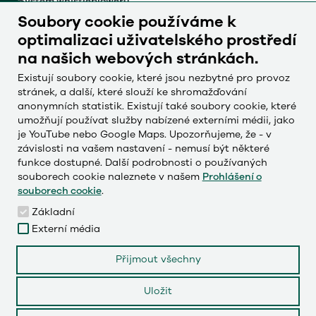
Systém whistleblowerů
Soubory cookie používáme k
Otisk
optimalizaci uživatelského prostředí
Ochrana údajů
na našich webových stránkách.
Nastavení souborů cookie
Existují soubory cookie, které jsou nezbytné pro provoz
stránek, a další, které slouží ke shromažďování
anonymních statistik. Existují také soubory cookie, které
Česky
umožňují používat služby nabízené externími médii, jako
Deutsch
je YouTube nebo Google Maps. Upozorňujeme, že - v
závislosti na vašem nastavení - nemusí být některé
English
funkce dostupné. Další podrobnosti o používaných
Français
souborech cookie naleznete v našem
Prohlášení o
souborech cookie
.
Základní
Externí média
LinkedIn
Přijmout všechny
Instagram
Uložit
YouTube